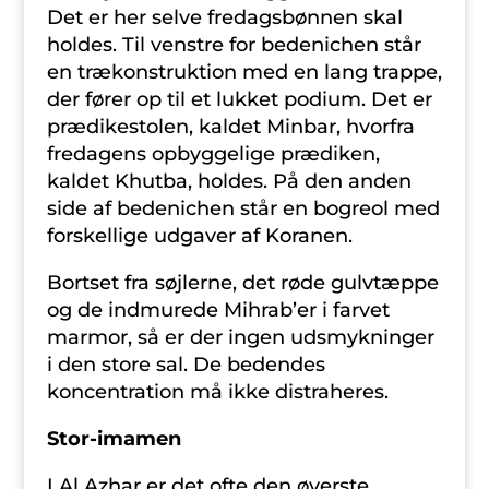
Det er her selve fredagsbønnen skal
holdes. Til venstre for bedenichen står
en trækonstruktion med en lang trappe,
der fører op til et lukket podium. Det er
prædikestolen, kaldet Minbar, hvorfra
fredagens opbyggelige prædiken,
kaldet Khutba, holdes. På den anden
side af bedenichen står en bogreol med
forskellige udgaver af Koranen.
Bortset fra søjlerne, det røde gulvtæppe
og de indmurede Mihrab’er i farvet
marmor, så er der ingen udsmykninger
i den store sal. De bedendes
koncentration må ikke distraheres.
Stor-imamen
I Al Azhar er det ofte den øverste