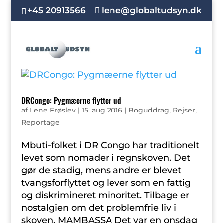
+45 20913566
lene@globaltudsyn.dk
DRCongo: Pygmæerne flytter ud
af
Lene Frøslev
|
15. aug 2016
|
Boguddrag
,
Rejser
,
Reportage
Mbuti-folket i DR Congo har traditionelt
levet som nomader i regnskoven. Det
gør de stadig, mens andre er blevet
tvangsforflyttet og lever som en fattig
og diskrimineret minoritet. Tilbage er
nostalgien om det problemfrie liv i
skoven. MAMBASSA Det var en onsdag